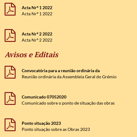
Acta Nrº 1 2022
Acta Nrº 1 2022
Acta Nrº 2 2022
Acta Nrº 2 2022
Avisos e Editais
Convocatória para a reunião ordinária da
Assembleia Geral do Grémio de Instrução e
Reunião ordinária da Assembleia Geral do Grémio
Recreio
de Instrução e Recreio, a realizar no próximo dia 9
de Fevereiro pelas 14h e 30m, na antiga Escola
Pré-Primária, na Rua do Lagar (junto ao Quartel
Comunicado 07052020
dos Bombeiros) na Pampilhosa.
Comunicado sobre o ponto de situação das obras
do GIR
Ponto situação 2023
Ponto situação sobre as Obras 2023