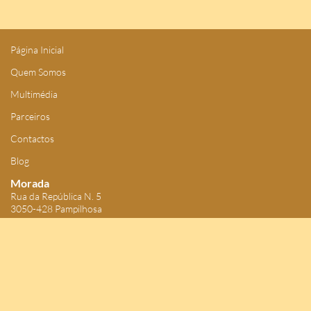
Página Inicial
Quem Somos
Multimédia
Parceiros
Contactos
Blog
Morada
Rua da República N. 5
3050-428 Pampilhosa
40º20'19.759"N 8º25'50.437"W
Telefone
+351 962 498 340
Email
gir.pampilhosa@gmail.com